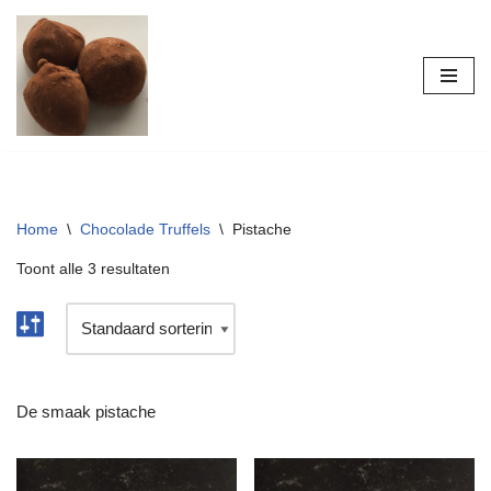
Ga
naar
de
inhoud
Home
\
Chocolade Truffels
\
Pistache
Toont alle 3 resultaten
De smaak pistache